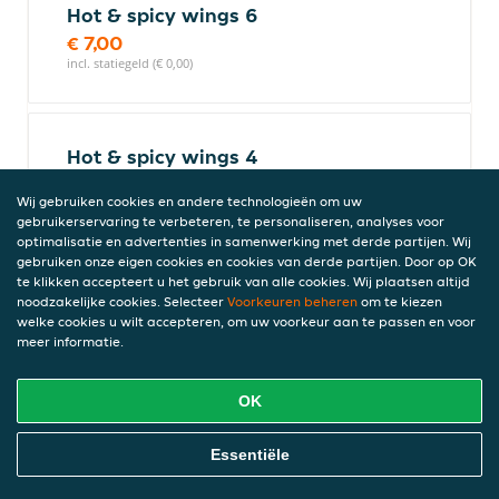
Hot & spicy wings 6
€ 7,00
incl. statiegeld (€ 0,00)
Hot & spicy wings 4
€ 5,20
Wij gebruiken cookies en andere technologieën om uw
incl. statiegeld (€ 0,00)
gebruikerservaring te verbeteren, te personaliseren, analyses voor
optimalisatie en advertenties in samenwerking met derde partijen. Wij
gebruiken onze eigen cookies en cookies van derde partijen. Door op OK
te klikken accepteert u het gebruik van alle cookies. Wij plaatsen altijd
Hot & spicy wings 20
noodzakelijke cookies. Selecteer
Voorkeuren beheren
om te kiezen
welke cookies u wilt accepteren, om uw voorkeur aan te passen en voor
€ 21,50
meer informatie.
incl. statiegeld (€ 0,00)
OK
Hot & spicy wings 15
Online Eten Bestellen
Essentiële
€ 16,50
incl. statiegeld (€ 0,00)