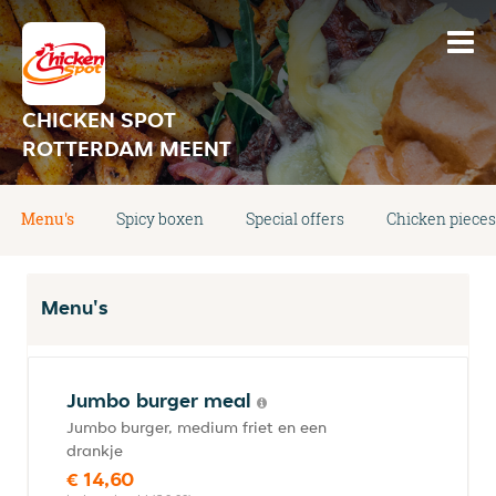
CHICKEN SPOT
ROTTERDAM MEENT
Menu's
Spicy boxen
Special offers
Chicken pieces
Menu's
Jumbo burger meal
Jumbo burger, medium friet en een
drankje
€ 14,60