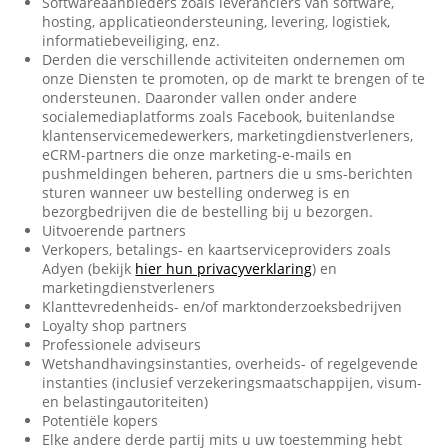
Softwareaanbieders zoals leveranciers van software,
hosting, applicatieondersteuning, levering, logistiek,
informatiebeveiliging, enz.
Derden die verschillende activiteiten ondernemen om
onze Diensten te promoten, op de markt te brengen of te
ondersteunen. Daaronder vallen onder andere
socialemediaplatforms zoals Facebook, buitenlandse
klantenservicemedewerkers, marketingdienstverleners,
eCRM-partners die onze marketing-e-mails en
pushmeldingen beheren, partners die u sms-berichten
sturen wanneer uw bestelling onderweg is en
bezorgbedrijven die de bestelling bij u bezorgen.
Uitvoerende partners
Verkopers, betalings- en kaartserviceproviders zoals
Adyen (bekijk
hier hun privacyverklaring
) en
marketingdienstverleners
Klanttevredenheids- en/of marktonderzoeksbedrijven
Loyalty shop partners
Professionele adviseurs
Wetshandhavingsinstanties, overheids- of regelgevende
instanties (inclusief verzekeringsmaatschappijen, visum-
en belastingautoriteiten)
Potentiële kopers
Elke andere derde partij mits u uw toestemming hebt