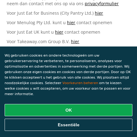
neem dan contact met ons op via ons
privacyformulier
Voor Just Eat for Business (City Pantry Ltd.)
hier
Voor Menulog Pty Ltd. kunt u
hier
contact opnemen
Voor Just Eat UK kunt u
hier
contact opnemen
Voor Takeaway.com Group B.V.
hier
Just Eat Takeaway.com Data Protection Officer -
Wij gebruiken cookies en andere technologieën om uw
Takeaway.com Group B.V.
gebruikerservaring te verbeteren, te personaliseren, analyses voor
optimalisatie en advertenties in samenwerking met derde partijen. Wij
Piet Heinkade 61
gebruiken onze eigen cookies en cookies van derde partijen. Door op OK
1019 GM Amsterdam
te klikken accepteert u het gebruik van alle cookies. Wij plaatsen altijd
Nederland
noodzakelijke cookies. Selecteer
Voorkeuren beheren
om te kiezen
welke cookies u wilt accepteren, om uw voorkeur aan te passen en voor
Bijgewerkte versies van deze
meer informatie.
Privacyverklaring
OK
Wij kunnen deze Verklaring van tijd tot tijd bijwerken als
reactie op veranderende juridische, technische of zakelijke
ontwikkelingen. Wanneer wij onze Privacyverklaring
Essentiële
bijwerken, zullen wij passende maatregelen nemen om u
op de hoogte te brengen, in overeenstemming met het